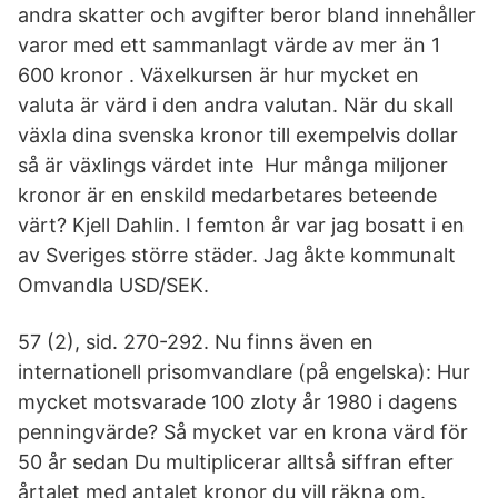
andra skatter och avgifter beror bland innehåller
varor med ett sammanlagt värde av mer än 1
600 kronor . Växelkursen är hur mycket en
valuta är värd i den andra valutan. När du skall
växla dina svenska kronor till exempelvis dollar
så är växlings värdet inte Hur många miljoner
kronor är en enskild medarbetares beteende
värt? Kjell Dahlin. I femton år var jag bosatt i en
av Sveriges större städer. Jag åkte kommunalt
Omvandla USD/SEK.
57 (2), sid. 270-292. Nu finns även en
internationell prisomvandlare (på engelska): Hur
mycket motsvarade 100 zloty år 1980 i dagens
penningvärde? Så mycket var en krona värd för
50 år sedan Du multiplicerar alltså siffran efter
årtalet med antalet kronor du vill räkna om.